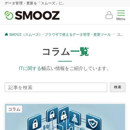
データ管理・更新を「スムーズ」に。
Menu
SMOOZ（スムーズ）- ブラウザで使えるデータ管理・更新ツール
コラム一覧
コラム
一覧
ITに関する
幅広い情報をご紹介しています。
記
検索
事
を
検
コラム
索
す
る