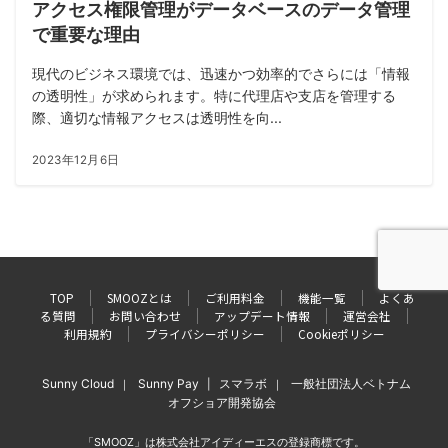
アクセス権限管理がデータベースのデータ管理
で重要な理由
現代のビジネス環境では、迅速かつ効率的でさらには「情報
の透明性」が求められます。特に代理店や支店を管理する
際、適切な情報アクセスは透明性を向...
2023年12月6日
TOP
SMOOZとは
ご利用料金
機能一覧
よくあ
る質問
お問い合わせ
アップデート情報
運営会社
利用規約
プライバシーポリシー
Cookieポリシー
Sunny Cloud
Sunny Pay
スマラボ
一般社団法人ベトナム
｜
|
｜
オフショア開発協会
「SMOOZ」は株式会社アイディーエスの登録商標です。