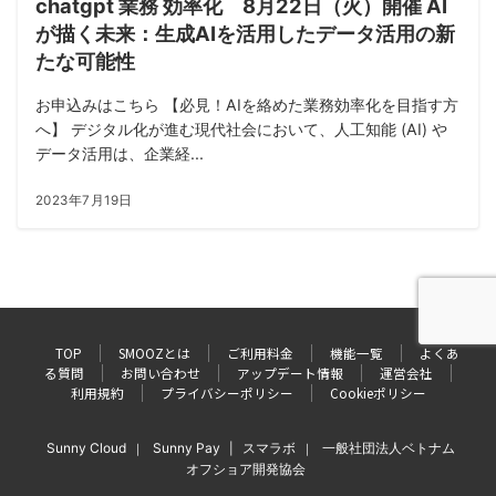
chatgpt 業務 効率化 8月22日（火）開催 AI
が描く未来：生成AIを活用したデータ活用の新
たな可能性
お申込みはこちら 【必見！AIを絡めた業務効率化を目指す方
へ】 デジタル化が進む現代社会において、人工知能 (AI) や
データ活用は、企業経...
2023年7月19日
TOP
SMOOZとは
ご利用料金
機能一覧
よくあ
る質問
お問い合わせ
アップデート情報
運営会社
利用規約
プライバシーポリシー
Cookieポリシー
Sunny Cloud
Sunny Pay
スマラボ
一般社団法人ベトナム
｜
|
｜
オフショア開発協会