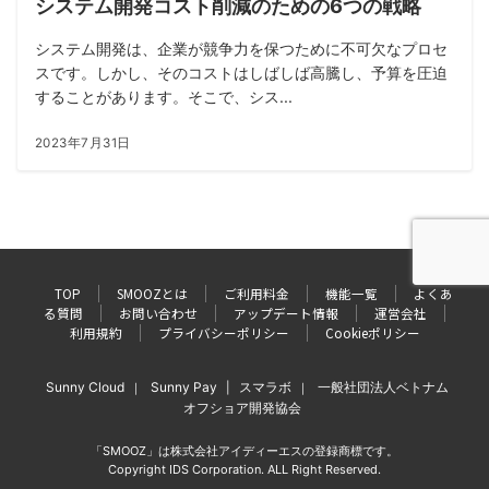
システム開発コスト削減のための6つの戦略
システム開発は、企業が競争力を保つために不可欠なプロセ
スです。しかし、そのコストはしばしば高騰し、予算を圧迫
することがあります。そこで、シス...
2023年7月31日
TOP
SMOOZとは
ご利用料金
機能一覧
よくあ
る質問
お問い合わせ
アップデート情報
運営会社
利用規約
プライバシーポリシー
Cookieポリシー
Sunny Cloud
Sunny Pay
スマラボ
一般社団法人ベトナム
｜
|
｜
オフショア開発協会
「SMOOZ」は株式会社アイディーエスの登録商標です。
Copyright IDS Corporation. ALL Right Reserved.