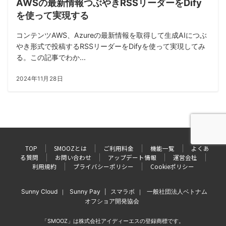
AWSの最新情報つぶやきRSSリーダーをDify
を使って実現する
コンテンツAWS、Azureの最新情報を取得して生成AIにつぶ
やき形式で投稿するRSSリーダーをDifyを使って実現してみ
る。この記事でわか...
2024年11月28日
TOP
SMOOZとは
ご利用料金
機能一覧
よくあ
る質問
お問い合わせ
アップデート情報
運営会社
利用規約
プライバシーポリシー
Cookieポリシー
Sunny Cloud
Sunny Pay
スマラボ
一般社団法人ベトナム
｜
|
｜
オフショア開発協会
「SMOOZ」は株式会社アイディーエスの登録商標です。