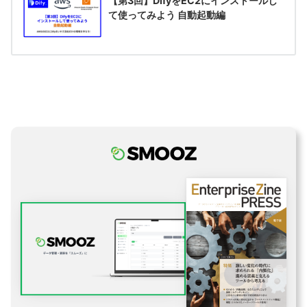
【第3回】DifyをEC2にインストールし
て使ってみよう 自動起動編