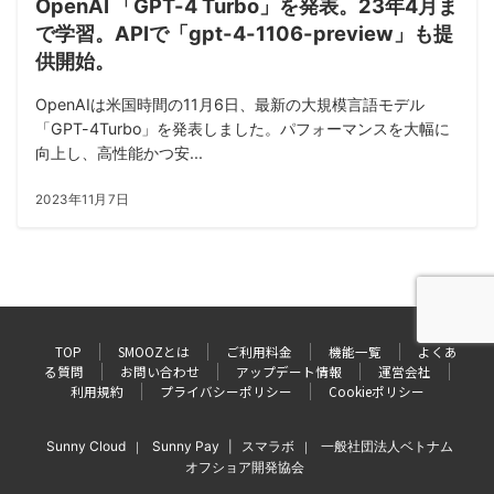
OpenAI 「GPT-4 Turbo」を発表。23年4月ま
で学習。APIで「gpt-4-1106-preview」も提
供開始。
OpenAIは米国時間の11月6日、最新の大規模言語モデル
「GPT-4Turbo」を発表しました。パフォーマンスを大幅に
向上し、高性能かつ安...
2023年11月7日
TOP
SMOOZとは
ご利用料金
機能一覧
よくあ
る質問
お問い合わせ
アップデート情報
運営会社
利用規約
プライバシーポリシー
Cookieポリシー
Sunny Cloud
Sunny Pay
スマラボ
一般社団法人ベトナム
｜
|
｜
オフショア開発協会