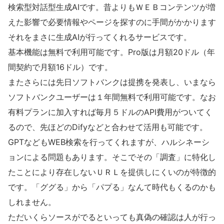
検索型対話型生成AIです。昔よりもＷＥＢコンテンツが増
えた影響で必要情報やページを探すのに手間がかかります
それをまさに生成AIが行ってくれるサービスです。
基本機能は無料で利用可能です。Pro版は月額20ドル（年
間契約で月額16ドル）です。
またさらには先日ソフトバンクは提携を発表し、いまなら
ソフトバンクユーザーは１年間無料で利用可能です。なお
有料プランに加入すれば毎月５ドルのAPI費用がついてく
るので、先ほどのDifyなどと合わせて活用も可能です。
GPTなどもWEB検索を行ってくれますが、ハルシネーシ
ョンによる問題もあります。そこでその「調査」に特化し
たことにより存在しないＵＲＬを提供しにくいのが特徴的
です。「ググる」から「パプる」なんて時代もくるのかも
しれません。
ただいくらソースがでるといっても真偽の確認は人が行っ