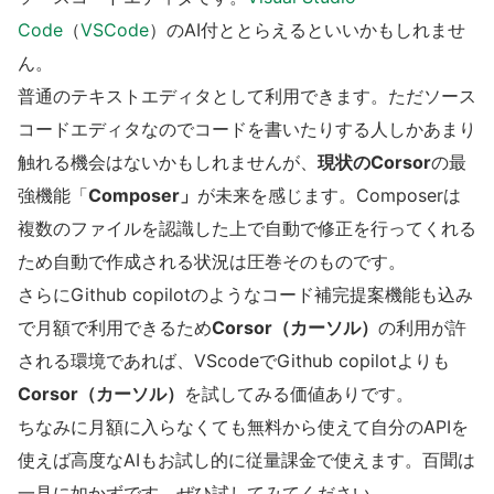
Code
（
VSCode
）のAI付ととらえるといいかもしれませ
ん。
普通のテキストエディタとして利用できます。ただソース
コードエディタなのでコードを書いたりする人しかあまり
触れる機会はないかもしれませんが、
現状のCorsor
の最
強機能「
Composer」
が未来を感じます。Composerは
複数のファイルを認識した上で自動で修正を行ってくれる
ため自動で作成される状況は圧巻そのものです。
さらにGithub copilotのようなコード補完提案機能も込み
で月額で利用できるため
Corsor（カーソル）
の利用が許
される環境であれば、VScodeでGithub copilotよりも
Corsor（カーソル）
を試してみる価値ありです。
ちなみに月額に入らなくても無料から使えて自分のAPIを
使えば高度なAIもお試し的に従量課金で使えます。百聞は
一見に如かずです。ぜひ試してみてください。