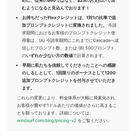
めに、従来の$60ではなく、$25のお支払いで済
むようになると見込んでおります！
お持ちだったFlexクレジットは、1対1の比率で追
加プロンプトクレジットに変換されました。
今請
求期間におけるお客様のプロンプトクレジット使
用量は、(A) 今請求期間にこれまでにCascadeへ送
信したプロンプト数、または (B) 500プロンプト、
の
いずれか少ない方の数値
で計算されます。
早期に私たちを信頼してくださったことへの感謝
のしるしとして、1回限りのボーナスとして1200
追加プロンプトクレジットを付与させていただき
ます。
これらの変更により、料金体系が大幅に簡素化され、
お客様が費やす1ドルあたりの価値がさらに高まるこ
とを願っております。詳細については、
windsurf.com/blog/pricing-v2
をご覧ください。