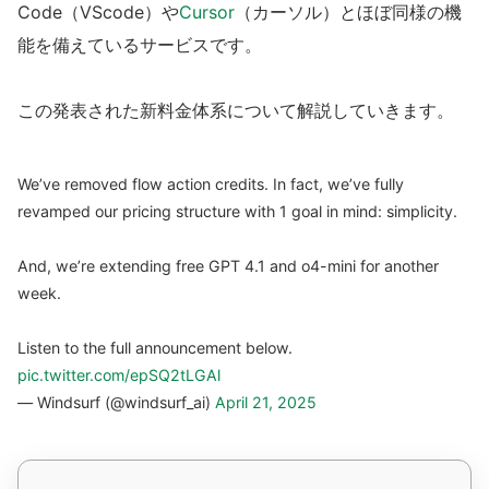
Code（VScode）や
Cursor
（カーソル）とほぼ同様の機
能を備えているサービスです。
この発表された新料金体系について解説していきます。
We’ve removed flow action credits. In fact, we’ve fully
revamped our pricing structure with 1 goal in mind: simplicity.
And, we’re extending free GPT 4.1 and o4-mini for another
week.
Listen to the full announcement below.
pic.twitter.com/epSQ2tLGAl
— Windsurf (@windsurf_ai)
April 21, 2025