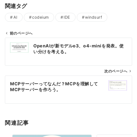
関連タグ
AI
codeium
IDE
windsurf
前のページへ
投
OpenAIが新モデルo3、o4-miniを発表。使
稿
い分けを考える。
ナ
ビ
ゲ
次のページへ
ー
MCPサーバーってなんだ？MCPを理解して
シ
MCPサーバーを作ろう。
ョ
ン
関連記事