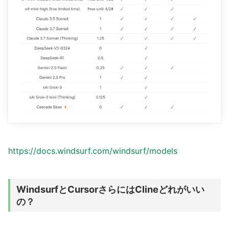
https://docs.windsurf.com/windsurf/models
WindsurfとCursorさらにはClineどれがいい
の？