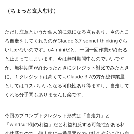
（
ちょっと玄人むけ）
ただし注意というか個人的に気になる点もあり、今のとこ
ろ自走をしてくれるのがClaude 3.7 sonnet thinkingぐら
いしかないのです。o4-miniだと、一回一回作業が終わる
と止まってしまいます。今は無料期間中なのでいいです
が、無料期間が終わったときにクレジット対比でみたとき
に、１クレジットは高くてもClaude 3.7の方が総作業量
としてはコスパいいとなる可能性あり得ますし、自走して
くれる分手間もありませんし楽です。
今回のプロンプトクレジット形式は「自走力」と
「windsurf側の利益」だと利益相反する可能性がある料
金体系なので、個人的に一番最悪なのは料金改定に伴い自